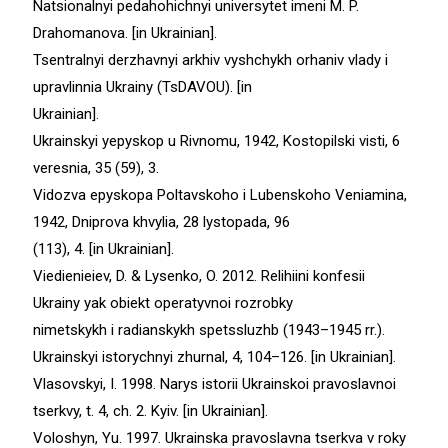
Natsionalnyi pedahohichnyi universytet imeni M. P.
Drahomanova. [in Ukrainian].
Tsentralnyi derzhavnyi arkhiv vyshchykh orhaniv vlady i
upravlinnia Ukrainy (TsDAVOU). [in
Ukrainian].
Ukrainskyi yepyskop u Rivnomu, 1942, Kostopilski visti, 6
veresnia, 35 (59), 3.
Vidozva epyskopa Poltavskoho i Lubenskoho Veniamina,
1942, Dniprova khvylia, 28 lystopada, 96
(113), 4. [in Ukrainian].
Viedienieiev, D. & Lysenko, O. 2012. Relihiini konfesii
Ukrainy yak obiekt operatyvnoi rozrobky
nimetskykh i radianskykh spetssluzhb (1943–1945 rr.).
Ukrainskyi istorychnyi zhurnal, 4, 104–126. [in Ukrainian].
Vlasovskyi, I. 1998. Narys istorii Ukrainskoi pravoslavnoi
tserkvy, t. 4, ch. 2. Kyiv. [in Ukrainian].
Voloshyn, Yu. 1997. Ukrainska pravoslavna tserkva v roky