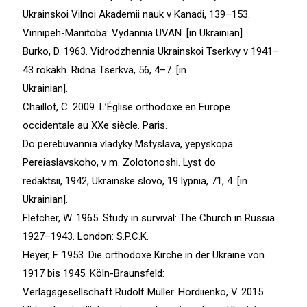
Ukrainskoi Vilnoi Akademii nauk v Kanadi, 139–153.
Vinnipeh-Manitoba: Vydannia UVAN. [in Ukrainian].
Burko, D. 1963. Vidrodzhennia Ukrainskoi Tserkvy v 1941–
43 rokakh. Ridna Tserkva, 56, 4–7. [in
Ukrainian].
Chaillot, C. 2009. L’Église orthodoxe en Europe
occidentale au XXe siècle. Paris.
Do perebuvannia vladyky Mstyslava, yepyskopa
Pereiaslavskoho, v m. Zolotonoshi. Lyst do
redaktsii, 1942, Ukrainske slovo, 19 lypnia, 71, 4. [in
Ukrainian].
Fletcher, W. 1965. Study in survival: The Church in Russia
1927–1943. London: S.P.C.K.
Heyer, F. 1953. Die orthodoxe Kirche in der Ukraine von
1917 bis 1945. Köln-Braunsfeld:
Verlagsgesellschaft Rudolf Müller. Hordiienko, V. 2015.