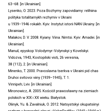
63–68. [in Ukrainian].
Lysenko, O. 2023. Poza Bozhymy zapovidiamy: relihiina
polityka totalitarnykh rezhymiv v Ukraini
u 1939–1946 rokakh. Kyiv: Instytut istorii NAN Ukrainy. [in
Ukrainian].
Malakov, D. V. 2008. Kyiany. Viina. Nimtsi. Kyiv: Amadei. [in
Ukrainian].
Manuil, epyskop Volodymyr-Volynskyi y Kovelskyi.
Vidozva, 1943, Kostopilski visti, 26 veresnia,
38 (112), 2. [in Ukrainian].
Minenko, T. 2000. Pravoslavna tserkva v Ukraini pid chas
Druhoi svitovoi viiny (1939–1945), T. 1.
Vinnipeh; Lviv. [in Ukrainian].
Mironowicz, A. 2005. Kościół prawosławny na ziemiach
polskich w XIX i XX wieku. Białystok.
Oliinyk, Yu. & Zavalniuk, O. 2012. Natsystskyi okupatsiinyi