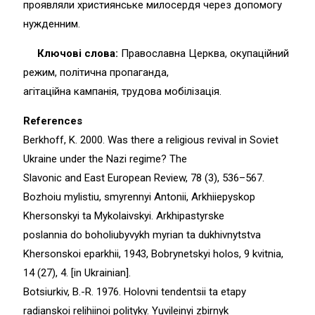
проявляли християнське милосердя через допомогу
нужденним.
Ключові слова:
Православна Церква, окупаційний
режим, політична пропаганда,
агітаційна кампанія, трудова мобілізація.
References
Berkhoff, K. 2000. Was there a religious revival in Soviet
Ukraine under the Nazi regime? The
Slavonic and East European Review, 78 (3), 536–567.
Bozhoiu mylistiu, smyrennyi Antonii, Arkhiiepyskop
Khersonskyi ta Mykolaivskyi. Arkhipastyrske
poslannia do boholiubyvykh myrian ta dukhivnytstva
Khersonskoi eparkhii, 1943, Bobrynetskyi holos, 9 kvitnia,
14 (27), 4. [in Ukrainian].
Botsiurkiv, B.-R. 1976. Holovni tendentsii ta etapy
radianskoi relihiinoi polityky. Yuvileinyi zbirnyk