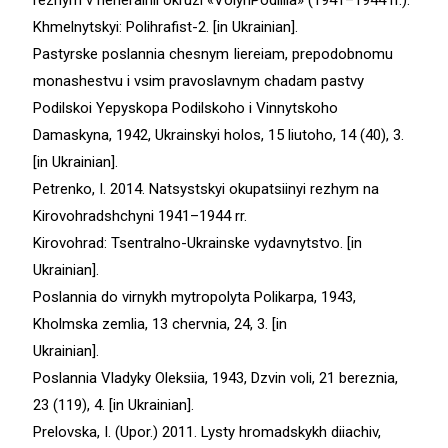
rezhym v heneralnii okruzi «VolynPodillia» (1941–1944 rr.).
Khmelnytskyi: Polihrafist-2. [in Ukrainian].
Pastyrske poslannia chesnym Iiereiam, prepodobnomu
monashestvu i vsim pravoslavnym chadam pastvy
Podilskoi Yepyskopa Podilskoho i Vinnytskoho
Damaskyna, 1942, Ukrainskyi holos, 15 liutoho, 14 (40), 3.
[in Ukrainian].
Petrenko, I. 2014. Natsystskyi okupatsiinyi rezhym na
Kirovohradshchyni 1941–1944 rr.
Kirovohrad: Tsentralno-Ukrainske vydavnytstvo. [in
Ukrainian].
Poslannia do virnykh mytropolyta Polikarpa, 1943,
Kholmska zemlia, 13 chervnia, 24, 3. [in
Ukrainian].
Poslannia Vladyky Oleksiia, 1943, Dzvin voli, 21 bereznia,
23 (119), 4. [in Ukrainian].
Prelovska, I. (Upor.) 2011. Lysty hromadskykh diiachiv,