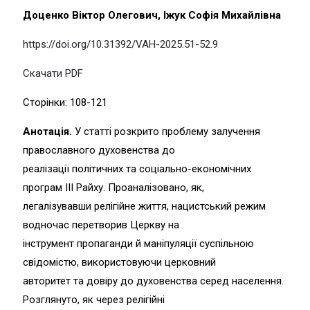
Доценко Віктор Олегович, Іжук Софія Михайлівна
https://doi.org/10.31392/VAH-2025.51-52.9
Скачати PDF
Сторінки: 108-121
Анотація.
У статті розкрито проблему залучення
православного духовенства до
реалізації політичних та соціально-економічних
програм ІІІ Райху. Проаналізовано, як,
легалізувавши релігійне життя, нацистський режим
водночас перетворив Церкву на
інструмент пропаганди й маніпуляції суспільною
свідомістю, використовуючи церковний
авторитет та довіру до духовенства серед населення.
Розглянуто, як через релігійні