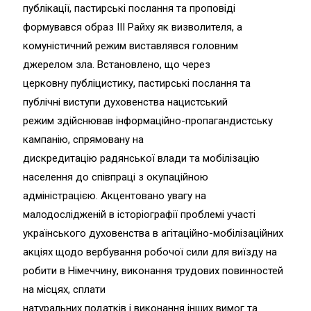
публікації, пастирські послання та проповіді
формувався образ ІІІ Райху як визволителя, а
комуністичний режим виставлявся головним
джерелом зла. Встановлено, що через
церковну публіцистику, пастирські послання та
публічні виступи духовенства нацистський
режим здійснював інформаційно-пропагандистську
кампанію, спрямовану на
дискредитацію радянської влади та мобілізацію
населення до співпраці з окупаційною
адміністрацією. Акцентовано увагу на
малодослідженій в історіографії проблемі участі
українського духовенства в агітаційно-мобілізаційних
акціях щодо вербування робочої сили для виїзду на
робити в Німеччину, виконання трудових повинностей
на місцях, сплати
натуральних податків і виконання інших вимог та