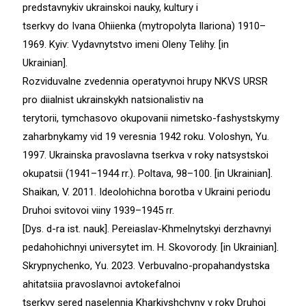
predstavnykiv ukrainskoi nauky, kultury i
tserkvy do Ivana Ohiienka (mytropolyta Ilariona) 1910–
1969. Kyiv: Vydavnytstvo imeni Oleny Telihy. [in
Ukrainian].
Rozviduvalne zvedennia operatyvnoi hrupy NKVS URSR
pro diialnist ukrainskykh natsionalistiv na
terytorii, tymchasovo okupovanii nimetsko-fashystskymy
zaharbnykamy vid 19 veresnia 1942 roku. Voloshyn, Yu.
1997. Ukrainska pravoslavna tserkva v roky natsystskoi
okupatsii (1941–1944 rr.). Poltava, 98–100. [in Ukrainian].
Shaikan, V. 2011. Ideolohichna borotba v Ukraini periodu
Druhoi svitovoi viiny 1939–1945 rr.
[Dys. d-ra ist. nauk]. Pereiaslav-Khmelnytskyi derzhavnyi
pedahohichnyi universytet im. H. Skovorody. [in Ukrainian].
Skrypnychenko, Yu. 2023. Verbuvalno-propahandystska
ahitatsiia pravoslavnoi avtokefalnoi
tserkvy sered naselennia Kharkivshchyny v roky Druhoi