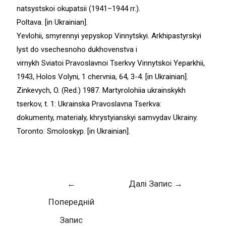
natsystskoi okupatsii (1941–1944 rr.).
Poltava. [in Ukrainian].
Yevlohii, smyrennyi yepyskop Vinnytskyi. Arkhipastyrskyi
lyst do vsechesnoho dukhovenstva i
virnykh Sviatoi Pravoslavnoi Tserkvy Vinnytskoi Yeparkhii,
1943, Holos Volyni, 1 chervnia, 64, 3-4. [in Ukrainian].
Zinkevych, O. (Red.) 1987. Martyrolohiia ukrainskykh
tserkov, t. 1: Ukrainska Pravoslavna Tserkva:
dokumenty, materialy, khrystyianskyi samvydav Ukrainy.
Toronto: Smoloskyp. [in Ukrainian].
←
Далі Запис
→
Попередній
Запис