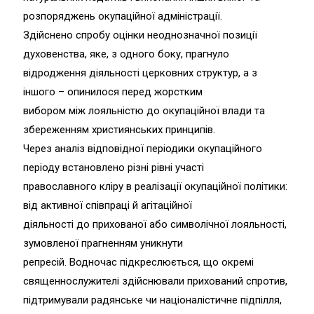
розпоряджень окупаційної адміністрації.
Здійснено спробу оцінки неоднозначної позиції
духовенства, яке, з одного боку, прагнуло
відродження діяльності церковних структур, а з
іншого – опинилося перед жорстким
вибором між лояльністю до окупаційної влади та
збереженням християнських принципів.
Через аналіз відповідної періодики окупаційного
періоду встановлено різні рівні участі
православного кліру в реалізації окупаційної політики:
від активної співпраці й агітаційної
діяльності до прихованої або символічної лояльності,
зумовленої прагненням уникнути
репресій. Водночас підкреслюється, що окремі
священнослужителі здійснювали прихований спротив,
підтримували радянське чи націоналістичне підпілля,