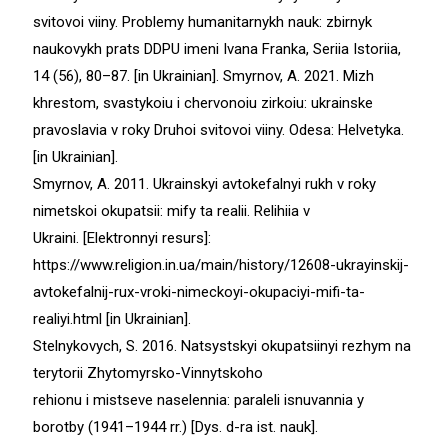
svitovoi viiny. Problemy humanitarnykh nauk: zbirnyk
naukovykh prats DDPU imeni Ivana Franka, Seriia Istoriia,
14 (56), 80–87. [in Ukrainian]. Smyrnov, A. 2021. Mizh
khrestom, svastykoiu i chervonoiu zirkoiu: ukrainske
pravoslavia v roky Druhoi svitovoi viiny. Odesa: Helvetyka.
[in Ukrainian].
Smyrnov, A. 2011. Ukrainskyi avtokefalnyi rukh v roky
nimetskoi okupatsii: mify ta realii. Relihiia v
Ukraini. [Elektronnyi resurs]:
https://www.religion.in.ua/main/history/12608-ukrayinskij-
avtokefalnij-rux-vroki-nimeckoyi-okupaciyi-mifi-ta-
realiyi.html [in Ukrainian].
Stelnykovych, S. 2016. Natsystskyi okupatsiinyi rezhym na
terytorii Zhytomyrsko-Vinnytskoho
rehionu i mistseve naselennia: paraleli isnuvannia y
borotby (1941–1944 rr.) [Dys. d-ra ist. nauk].