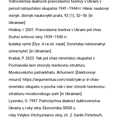
Vidnovlennia diialnosti pravoslavnoi tserkvy v Ukraini v
period natsystskoi okupatsii 1941–1944 rr. Hileia: naukovyi
visnyk: zbirnyk naukovykh prats, 92 (1), 52–56. [in
Ukrainian].
Hridina, I. 2001. Pravoslavna tserkva v Ukraini pid chas
Druhoi svitovoi viiny 1939–1945 rr.:
liudskyi vymir [Dys. d-ra ist. nauk]. Donetskyi natsionalnyi
universytet. [in Ukrainian].
Kraliuk, P. 2023. Yak pid chas nimetskoi okupatsii v
Pochaivskii lavri stvoryly tserkovnu strukturu
Moskovskoho patriarkhatu. Arhument. [Elektronnyi
resurs]: https://argumentua.com/stati/yak-p-d-chas-
nmetsko-okupats-v-pocha-vsk-i-lavr-stvorili-tserkovnu-
strukturu-moskovskogo-patr [in Ukrainian].
Lysenko, O. 1997. Patriotychna diialnist dukhovenstva
Ukrainy u roky viiny. Ekonomika SRSR u
roky Velykoi Vitchyznianoi viiny, сh. 2. Sankt-Peterburh,