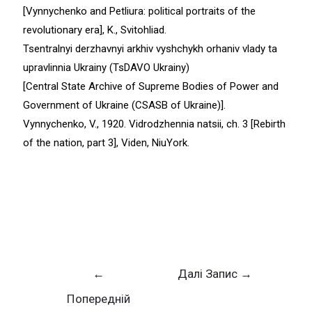
[Vynnychenko and Petliura: political portraits of the
revolutionary era], K., Svitohliad.
Tsentralnyi derzhavnyi arkhiv vyshchykh orhaniv vlady ta
upravlinnia Ukrainy (TsDAVO Ukrainy)
[Central State Archive of Supreme Bodies of Power and
Government of Ukraine (CSASB of Ukraine)].
Vynnychenko, V., 1920. Vidrodzhennia natsii, ch. 3 [Rebirth
of the nation, part 3], Viden, NiuYork.
←
Далі Запис
→
Попередній