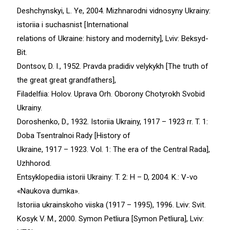
Deshchynskyi, L. Ye, 2004. Mizhnarodni vidnosyny Ukrainy:
istoriia i suchasnist [International
relations of Ukraine: history and modernity], Lviv: Beksyd-
Bit.
Dontsov, D. I., 1952. Pravda pradidiv velykykh [The truth of
the great great grandfathers],
Filadelfiia: Holov. Uprava Orh. Oborony Chotyrokh Svobid
Ukrainy.
Doroshenko, D., 1932. Istoriia Ukrainy, 1917 – 1923 rr. T. 1:
Doba Tsentralnoi Rady [History of
Ukraine, 1917 – 1923. Vol. 1: The era of the Central Rada],
Uzhhorod.
Entsyklopediia istorii Ukrainy: T. 2: H – D, 2004. K.: V-vo
«Naukova dumka».
Istoriia ukrainskoho viiska (1917 – 1995), 1996. Lviv: Svit.
Kosyk V. M., 2000. Symon Petliura [Symon Petliura], Lviv: