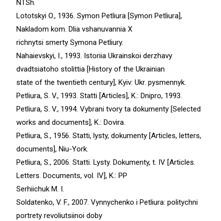
NTSh.
Lototskyi O., 1936. Symon Petliura [Symon Petliura],
Nakladom kom. Dlia vshanuvannia X
richnytsi smerty Symona Petliury.
Nahaievskyi, I., 1993. Istoriia Ukrainskoi derzhavy
dvadtsiatoho stolittia [History of the Ukrainian
state of the twentieth century], Kyiv: Ukr. pysmennyk.
Petliura, S. V., 1993. Statti [Articles], K.: Dnipro, 1993.
Petliura, S. V., 1994. Vybrani tvory ta dokumenty [Selected
works and documents], K.: Dovira.
Petliura, S., 1956. Statti, lysty, dokumenty [Articles, letters,
documents], Niu-York.
Petliura, S., 2006. Statti. Lysty. Dokumenty, t. IV [Articles.
Letters. Documents, vol. IV], K.: PP
Serhiichuk M. I.
Soldatenko, V. F., 2007. Vynnychenko i Petliura: politychni
portrety revoliutsiinoi doby