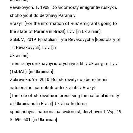
Revakovych, T., 1908. Do vidomosty emigrantiv ruskykh,
shcho yidut do derzhavy Parana v
Brazylii [For the information of Rus’ emigrants going to
the state of Paraná in Brazil]. Lviv. [in Ukrainian].
Sokil, V., 2019. Epistoliarii Tyta Revakovycha [Epistolary of
Tit Revakovych]. Lviv. [in
Ukrainian].
Tsentralnyi derzhavnyi istorychnyi arkhiv Ukrainy, m. Lviv
(TsDIAL). [in Ukrainian].
Zakrevska, Ya., 2010. Rol «Prosvity» u zberezhenni
natsionalnoi samobutnosti ukraintsiv Brazylii
[The role of «Prosvita» in preserving the national identity
of Ukrainians in Brazil]. Ukraina: kulturna
spadshchyna, natsionalna svidomist, derzhavnist. Vyp. 19.
S. 596-601. [іn Ukrainian].