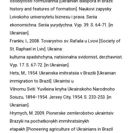
osoblyvosti formuvannia [Ukrainian diaspora in Brazil:
history and features of formation]. Naukovi zapysky
Lvivskoho universytetu biznesu i prava. Seriia
ekonomichna. Seriia yurydychna. Vyp. 39. S. 64-71. [in
Ukrainian].
Frankiv, I., 2008. Tovarystvo sv. Rafaila u Lvovi [Society of
St. Raphael in Lviv]. Ukraina:
kulturna spadshchyna, natsionalna svidomist, derzhavnist.
Vyp. 17. S. 67-72. [in Ukrainian].
Hets, M., 1954. Ukrainska imihratsiia v Brazilii [Ukrainian
immigration to Brazil]. Ukraintsi u
Vilnomu Sviti: Yuvileina knyha Ukrainskoho Narodnoho
Soiuzu, 1894–1954. Jersey City, 1954. S. 233-253. [іn
Ukrainian].
Hrymych, M. 2009. Pionerske zemlerobstvo ukraintsiv
Brazylii na pochatkovykh immihratsiinykh
etapakh [Pioneering agriculture of Ukrainians in Brazil