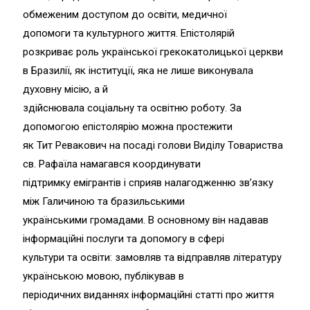
обмеженим доступом до освіти, медичної
допомоги та культурного життя. Епістолярій
розкриває роль української грекокатолицької церкви
в Бразилії, як інституції, яка не лише виконувала
духовну місію, а й
здійснювала соціальну та освітню роботу. За
допомогою епістолярію можна простежити
як Тит Ревакович на посаді голови Виділу Товариства
св. Рафаїла намагався координувати
підтримку емігрантів і сприяв налагодженню зв’язку
між Галичиною та бразильськими
українськими громадами. В основному він надавав
інформаційні послуги та допомогу в сфері
культури та освіти: замовляв та відправляв літературу
українською мовою, публікував в
періодичних виданнях інформаційні статті про життя