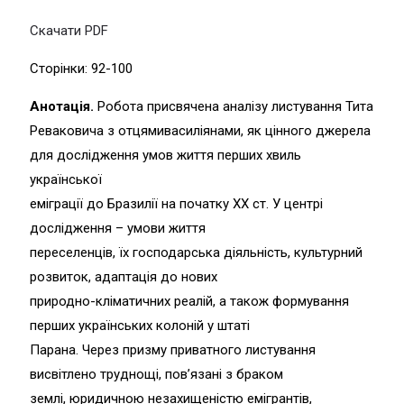
Скачати PDF
Сторінки: 92-100
Анотація.
Робота присвячена аналізу листування Тита
Реваковича з отцямивасиліянами, як цінного джерела
для дослідження умов життя перших хвиль
української
еміграції до Бразилії на початку ХХ ст. У центрі
дослідження – умови життя
переселенців, їх господарська діяльність, культурний
розвиток, адаптація до нових
природно-кліматичних реалій, а також формування
перших українських колоній у штаті
Парана. Через призму приватного листування
висвітлено труднощі, пов’язані з браком
землі, юридичною незахищеністю емігрантів,