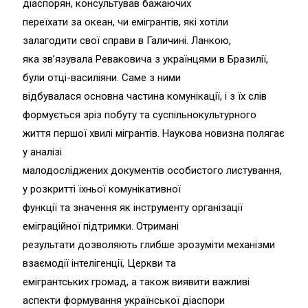
діаспорян, консультував бажаючих
переїхати за океан, чи емігрантів, які хотіли
залагодити свої справи в Галичині. Ланкою,
яка зв’язувала Реваковича з українцями в Бразилії,
були отці-василіяни. Саме з ними
відбувалася основна частина комунікації, і з їх слів
формується зріз побуту та суспільнокультурного
життя першої хвилі мігрантів. Наукова новизна полягає
у аналізі
малодосліджених документів особистого листування,
у розкритті їхньої комунікативної
функції та значення як інструменту організації
еміграційної підтримки. Отримані
результати дозволяють глибше зрозуміти механізми
взаємодії інтелігенції, Церкви та
емігрантських громад, а також виявити важливі
аспекти формування української діаспори