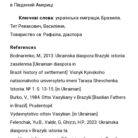
в Південній Америці.
Ключові слова:
українська еміграція, Бразилія,
Тит Ревакович, Василіяни,
Товариство св. Рафаїла, діаспора.
References
Bodnarenko, M., 2013. Ukrainska diaspora Brazylii: istoriia
zaselennia [Ukrainian diaspora in
Brazil: history of settlement]. Visnyk Kyivskoho
natsionalnoho universytetu imeni Tarasa Shevchenka.
Istoriia. № 1. S. 13-15. [in Ukrainian].
Burko, V., 1984. Ottsi Vasyliiany v Brazylii [Basilian Fathers
in Brazil]. Prudentopil:
Vydavnytstivo ottsiv Vasyliian. [in Ukrainian].
Felenchak, Yu.B., Valdir, G, Ghizzi, H.P., 2023. Ukrainska
diaspora v Brazylii: istoriia ta