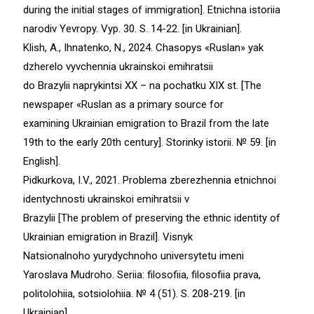
during the initial stages of immigration]. Etnichna istoriia
narodiv Yevropy. Vyp. 30. S. 14-22. [іn Ukrainian].
Klish, A., Ihnatenko, N., 2024. Chasopys «Ruslan» yak
dzherelo vyvchennia ukrainskoi emihratsii
do Brazylii naprykintsi ХХ – na pochatku ХІХ st. [The
newspaper «Ruslan as a primary source for
examining Ukrainian emigration to Brazil from the late
19th to the early 20th century]. Storinky istorii. № 59. [іn
English].
Pidkurkova, I.V., 2021. Problema zberezhennia etnichnoi
identychnosti ukrainskoi emihratsii v
Brazylii [The problem of preserving the ethnic identity of
Ukrainian emigration in Brazil]. Visnyk
Natsionalnoho yurydychnoho universytetu imeni
Yaroslava Mudroho. Seriia: filosofiia, filosofiia prava,
politolohiia, sotsiolohiia. № 4 (51). S. 208-219. [in
Ukrainian].