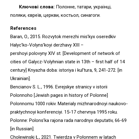
Ключові слова:
Полонне, татари, українці,
поляки, євреїв, церкви, костьол, синагоги.
References
Baran, O., 2015. Rozvytok merezhi mis’kyx oseredkiv
Halyc’ko-Volyns’koyi derzhavy XIII –
pershoyi polovyny XIV st. [Development of network of
cities of Galycz-Volyhnian state in 13th – first half of 14
century] Knyazha doba: istoriya i kul’tura, 9, 241-272. [in
Ukrainian].
Bencianov S. L., 1996. Evrejskye stranicy v istorii
Polonnoho [Jewish pages in history of Polonne]
Polonnomu 1000 rokiv. Materialy mizhnarodnoyi naukovo-
praktychnoyi konferenciyi. 15-17 chervnya 1995 roku.
Polonne: Polons’ka rajona rada narodnyx deputativ, 66-69
[in Russian].
Cholewinski Ł., 2021. Twierdza v Połonnem w latach