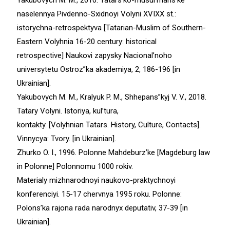
Yakubovych M. M., 2010. Tatars’ko-musul’mans’ke
naselennya Pivdenno-Sxidnoyi Volyni XVIXX st.:
istorychna-retrospektyva [Tatarian-Muslim of Southern-
Eastern Volyhnia 16-20 century: historical
retrospective] Naukovi zapysky Nacional’noho
universytetu Ostroz”ka akademiya, 2, 186-196 [in
Ukrainian].
Yakubovych M. M., Kralyuk P. M., Shhepans”kyj V. V., 2018.
Tatary Volyni. Istoriya, kul’tura,
kontakty. [Volyhnian Tatars. History, Culture, Contacts].
Vinnycya: Tvory. [in Ukrainian].
Zhurko O. I., 1996. Polonne Mahdeburz’ke [Magdeburg law
in Polonne] Polonnomu 1000 rokiv.
Materialy mizhnarodnoyi naukovo-praktychnoyi
konferenciyi. 15-17 chervnya 1995 roku. Polonne:
Polons’ka rajona rada narodnyx deputativ, 37-39 [in
Ukrainian].