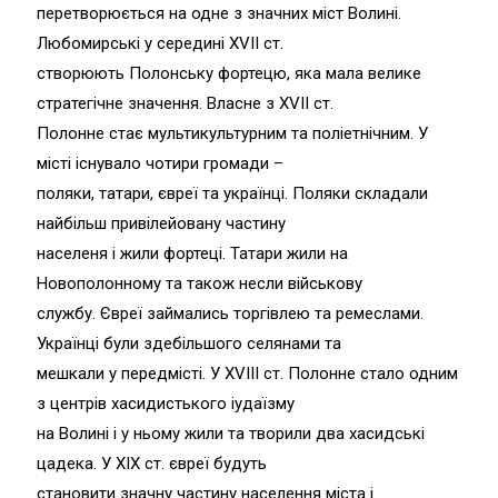
перетворюється на одне з значних міст Волині.
Любомирські у середині XVII ст.
створюють Полонську фортецю, яка мала велике
стратегічне значення. Власне з XVII ст.
Полонне стає мультикультурним та поліетнічним. У
місті існувало чотири громади –
поляки, татари, євреї та українці. Поляки складали
найбільш привілейовану частину
населеня і жили фортеці. Татари жили на
Новополонному та також несли військову
службу. Євреї займались торгівлею та ремеслами.
Українці були здебільшого селянами та
мешкали у передмісті. У XVIII ст. Полонне стало одним
з центрів хасидистького іудаїзму
на Волині і у ньому жили та творили два хасидські
цадека. У XIX ст. євреї будуть
становити значну частину населення міста і