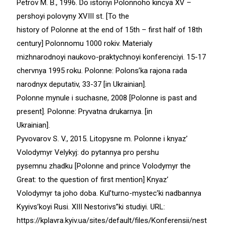
Petrov M. B., 1996. Do istoriyi Polonnoho kincya XV –
pershoyi polovyny XVIII st. [To the
history of Polonne at the end of 15th – first half of 18th
century] Polonnomu 1000 rokiv. Materialy
mizhnarodnoyi naukovo-praktychnoyi konferenciyi. 15-17
chervnya 1995 roku. Polonne: Polons’ka rajona rada
narodnyx deputativ, 33-37 [in Ukrainian].
Polonne mynule i suchasne, 2008 [Polonne is past and
present]. Polonne: Pryvatna drukarnya. [in
Ukrainian].
Pyvovarov S. V., 2015. Litopysne m. Polonne i knyaz’
Volodymyr Velykyj: do pytannya pro pershu
pysemnu zhadku [Polonne and prince Volodymyr the
Great: to the question of first mention] Knyaz’
Volodymyr ta joho doba. Kul’turno-mystec’ki nadbannya
Kyyivs’koyi Rusi. XIII Nestorivs”ki studiyi. URL:
https://kplavra.kyiv.ua/sites/default/files/Konferensii/nest