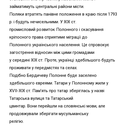
займатимуть центральні райони місти.
Поляки втратять панівне положення в краю після 1793
р. і будуть нечисельними. У ХІХ ст.
промисловий розвиток Полонного і скасування
кріпосного права сприятиме міграції до
Полонного українського населення. Це спровокує
загострення відносин між цими громадами
у середині ХІХ ст. Проте, українці здебільшого будуть
проживати у передмістях та селах.
Подібно Бердичеву Полонне буде заселено
здебільшого євреями. Татари у Полонному жили у
XVII-XIX ст. Пам’ять про татар зберіглась у назві
Татарська вулиця та Татарський
цвинтар. Вони перейшли на словянські мови, але
продовжували зберігати мусульманську
релігію.