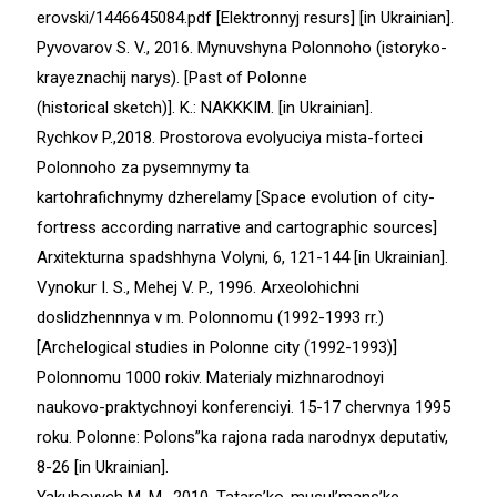
erovski/1446645084.pdf [Elektronnyj resurs] [in Ukrainian].
Pyvovarov S. V., 2016. Mynuvshyna Polonnoho (istoryko-
krayeznachij narys). [Past of Polonne
(historical sketch)]. K.: NAKKKIM. [in Ukrainian].
Rychkov P.,2018. Prostorova evolyuciya mista-forteci
Polonnoho za pysemnymy ta
kartohrafichnymy dzherelamy [Space evolution of city-
fortress according narrative and cartographic sources]
Arxitekturna spadshhyna Volyni, 6, 121-144 [in Ukrainian].
Vynokur I. S., Mehej V. P., 1996. Arxeolohichni
doslidzhennnya v m. Polonnomu (1992-1993 rr.)
[Archelogical studies in Polonne city (1992-1993)]
Polonnomu 1000 rokiv. Materialy mizhnarodnoyi
naukovo-praktychnoyi konferenciyi. 15-17 chervnya 1995
roku. Polonne: Polons”ka rajona rada narodnyx deputativ,
8-26 [in Ukrainian].