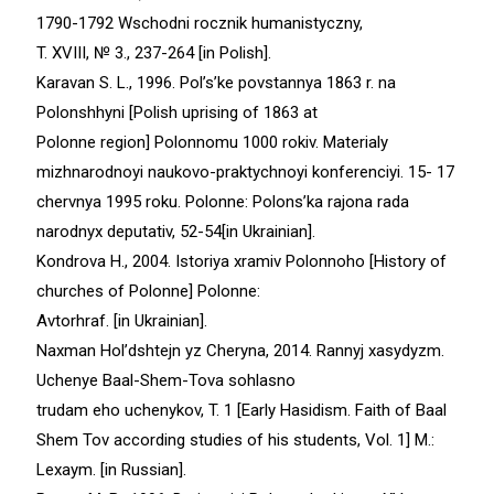
1790-1792 Wschodni rocznik humanistyczny,
T. XVIII, № 3., 237-264 [in Polish].
Karavan S. L., 1996. Pol’s’ke povstannya 1863 r. na
Polonshhyni [Polish uprising of 1863 at
Polonne region] Polonnomu 1000 rokiv. Materialy
mizhnarodnoyi naukovo-praktychnoyi konferenciyi. 15- 17
chervnya 1995 roku. Polonne: Polons’ka rajona rada
narodnyx deputativ, 52-54[in Ukrainian].
Kondrova H., 2004. Istoriya xramiv Polonnoho [History of
churches of Polonne] Polonne:
Avtorhraf. [in Ukrainian].
Naxman Hol’dshtejn yz Cheryna, 2014. Rannyj xasydyzm.
Uchenye Baal-Shem-Tova sohlasno
trudam eho uchenykov, T. 1 [Early Hasidism. Faith of Baal
Shem Tov according studies of his students, Vol. 1] M.:
Lexaym. [in Russian].