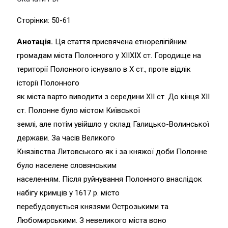
Сторінки: 50-61
Анотація.
Ця стаття присвячена етнорелігійним
громадам міста Полонного у ХІІХІХ ст. Городище на
території Полонного існувало в Х ст., проте відлік
історії Полонного
як міста варто виводити з середини ХІІ ст. До кінця ХІІ
ст. Полонне було містом Київської
землі, але потім увійшло у склад Галицько-Волинської
держави. За часів Великого
Князівства Литовського як і за княжої доби Полонне
було населене словянським
населенням. Після руйнування Полонного внаслідок
набігу кримців у 1617 р. місто
перебудовується князями Острозькими та
Любомирськими. З невеликого міста воно