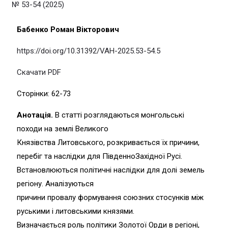
№ 53-54 (2025)
Бабенко Роман Вікторович
https://doi.org/10.31392/VAH-2025.53-54.5
Скачати PDF
Сторінки: 62-73
Анотація.
В статті розглядаються монгольські
походи на землі Великого
Князівства Литовського, розкривається їх причини,
перебіг та наслідки для ПівденноЗахідної Русі.
Встановлюються політичні наслідки для долі земель
регіону. Аналізуються
причини провалу формування союзних стосунків між
руськими і литовськими князями.
Визначається роль політики Золотої Орди в регіоні,