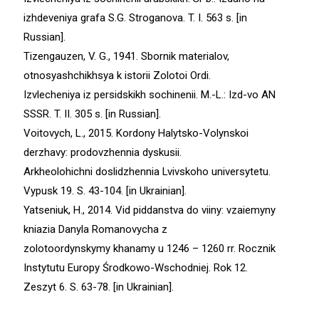
izhdeveniya grafa S.G. Stroganova. T. І. 563 s. [in
Russian].
Tizengauzen, V. G., 1941. Sbornik materialov,
otnosyashchikhsya k istorii Zolotoi Ordi.
Izvlecheniya iz persidskikh sochinenii. M.-L.: Izd-vo AN
SSSR. T. ІІ. 305 s. [in Russian].
Voitovych, L., 2015. Kordony Halytsko-Volynskoi
derzhavy: prodovzhennia dyskusii.
Arkheolohichni doslidzhennia Lvivskoho universytetu.
Vypusk 19. S. 43-104. [in Ukrainian].
Yatseniuk, H., 2014. Vid piddanstva do viiny: vzaiemyny
kniazia Danyla Romanovycha z
zolotoordynskymy khanamy u 1246 – 1260 rr. Rocznik
Instytutu Europy Środkowo-Wschodniej. Rok 12.
Zeszyt 6. S. 63-78. [in Ukrainian].