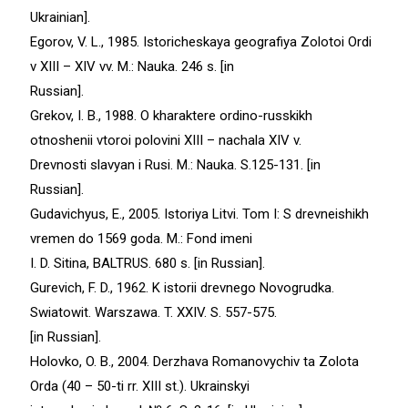
Ukrainian].
Egorov, V. L., 1985. Istoricheskaya geografiya Zolotoi Ordi
v XIII – XIV vv. M.: Nauka. 246 s. [in
Russian].
Grekov, I. B., 1988. O kharaktere ordino-russkikh
otnoshenii vtoroi polovini XIII – nachala XIV v.
Drevnosti slavyan i Rusi. M.: Nauka. S.125-131. [in
Russian].
Gudavichyus, E., 2005. Istoriya Litvi. Tom І: S drevneishikh
vremen do 1569 goda. M.: Fond imeni
I. D. Sitina, BALTRUS. 680 s. [in Russian].
Gurevich, F. D., 1962. K istorii drevnego Novogrudka.
Swiatowit. Warszawa. T. XXIV. S. 557-575.
[in Russian].
Holovko, O. B., 2004. Derzhava Romanovychiv ta Zolota
Orda (40 – 50-ti rr. XIII st.). Ukrainskyi