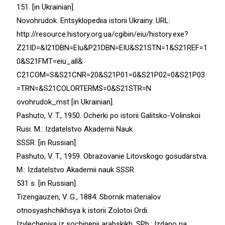
151. [in Ukrainian].
Novohrudok. Entsyklopediia istorii Ukrainy. URL:
http://resource.history.org.ua/cgibin/eiu/history.exe?
Z21ID=&I21DBN=EIu&P21DBN=EIU&S21STN=1&S21REF=1
0&S21FMT=eiu_all&
C21COM=S&S21CNR=20&S21P01=0&S21P02=0&S21P03
=TRN=&S21COLORTERMS=0&S21STR=N
ovohrudok_mst [in Ukrainian].
Pashuto, V. T., 1950. Ocherki po istorii Galitsko-Volinskoi
Rusi. M.: Izdatelstvo Akademii Nauk
SSSR. [in Russian].
Pashuto, V. T., 1959. Obrazovanie Litovskogo gosudarstva.
M.: Izdatelstvo Akademii nauk SSSR.
531 s. [in Russian].
Tizengauzen, V. G., 1884. Sbornik materіalov
otnosyashchikhsya k istorіi Zolotoi Ordi.
Izvlechenіya iz sochinenіi arabskikh. SPb.: Izdano na