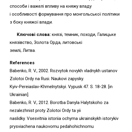
способи і важелі впливу на княжу владу
і особливості формування про монгольської політики
з боку княжої влади.
Ключові слова:
князі, темник, походи, Галицьке
князівство, Золота Орда, литовські
землі, Литва.
References
Babenko, R. V., 2002. Rozvytok novykh vladnykh ustanov
Zolotoi Ordy na Rusi. Naukovi zapysky.
Kyiv-Pereiaslav-Khmelnytskyi. Vypusk 47. S. 18-28. [in
Ukrainian].
Babenko, R. V., 2012. Borotba Danyla Halytskoho za
nezalezhnist proty Zolotoi Ordy ta yii
naslidky. Vsesvitnia istoriia ochyma ukrainskykh istorykiv
prysviachena naukovomu pedahohichnomu