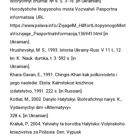
istorychnyi zhurnal. № 6. S. 3-16. [in Ukrainian].
Horodyshche litopysnoho mista Vozviahel. Pasportna
informatsiia. URL:
https://www.pslava.info/ZvjagelM_HillfortLitopysnogoMist
aVozvjage_PasportnaInformacija,136941.html [in
Ukrainian].
Hrushevskyi, M. S., 1993. Istoriia Ukrainy-Rusi: V 11 t., 12
kn. K.: Nauk. dumka, t. 3. 592 s. [in
Ukrainian].
Khara-Davan, E., 1991. Chingis-Khan kak polkovodets i
yego nasledie. Elista: Kalmitskoe knizhnoe
izdatelstvo, 1991. 222 s. [in Russian].
Kotliar, M., 2002. Danylo Halytskyi. Biohrafichnyi narys. K.,
Vydavnychyi dim «Alternatyvy».
328 s. [in Ukrainian].
Kraliuk, P., 2004. Yatviahy ta borotba Halytsko-Volynskoho
kniazivstva za Polissia. Den. Vypusk