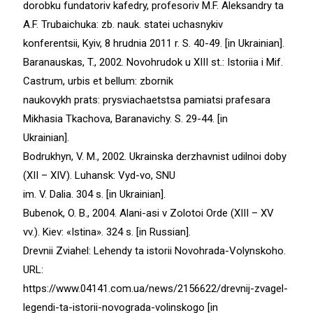
dorobku fundatoriv kafedry, profesoriv M.F. Aleksandry ta
A.F. Trubaichuka: zb. nauk. statei uchasnykiv
konferentsii, Kyiv, 8 hrudnia 2011 r. S. 40-49. [in Ukrainian].
Baranauskas, T., 2002. Novohrudok u ХIII st.: Istoriia i Mif.
Castrum, urbis et bellum: zbornik
naukovykh prats: prysviachaetstsa pamiatsi prafesara
Mikhasia Tkachova, Baranavichy. S. 29-44. [in
Ukrainian].
Bodrukhyn, V. M., 2002. Ukrainska derzhavnist udilnoi doby
(ХII – ХIV). Luhansk: Vyd-vo, SNU
im. V. Dalia. 304 s. [in Ukrainian].
Bubenok, O. B., 2004. Alani-asi v Zolotoi Orde (ХIII – XV
vv.). Kiev: «Istina». 324 s. [in Russian].
Drevnii Zviahel: Lehendy ta istorii Novohrada-Volynskoho.
URL:
https://www.04141.com.ua/news/2156622/drevnij-zvagel-
legendi-ta-istorii-novograda-volinskogo [in