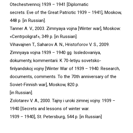
Otechestvennoj 1939 – 1941 [Diplomatic
secrets. Eve of the Great Patriotic 1939 – 1941], Moskow,
448 p. [in Russian].
Tanner A. V., 2003. Zimnyaya vojna [Winter war], Moskow:
«Centrpoligraf», 349 p. [in Russian].
Vihavajnen T., Saharov A. N., Hristoforov V. S., 2009.
Zimnyaya vojna 1939 – 1940 gg. Issledovaniya,
dokumenty, kommentarii. K 70-letiyu sovetsko-
finlyandskoj vojny [Winter War of 1939 – 1940. Research,
documents, comments. To the 70th anniversary of the
Soviet-Finnish war], Moskow, 820 p.
[in Russian].
Zolotarev V. A., 2000. Tajny i uroki zimnej vojny. 1939 –
1940 [Secrets and lessons of winter war.
1939 – 1940], St. Petersburg, 544 p. [in Russian]