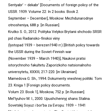
Sentyabr’ – dekabr’ [Documents of foreign policy of the
USSR. 1939. Volume 22: In 2 books. Book 2.
September – December], Moskow: Mezhdunarodnye
otnosheniya, 688 p. [in Russian].
Krutko S. O., 2012. Polityka Velykoi Brytanii shchodo SRSR
pid chas Radiansko-finskoi viiny
(lystopad 1939 – berezen1940 rr.) [British policy towards
the USSR during the Soviet-Finnish war
(November 1939 – March 1940)], Naukovi pratsi
istorychnoho fakultetu Zaporizkoho natsionalnoho
universytetu, XXXIII, 217-220. [in Ukrainian].
Mamedova G. Sh., 1994. Dokumenty vneshnej politiki. Tom
23. Kniga 1 [Foreign policy documents.
Volum 23. Book 1], Moskow, 752 p. [in Russian].
Mel’tyuhov M. I., 2000. Upushchennyj shans Stalina.
Sovetskij Soyuz i bor’ba za Evropu: 1939 – 1941