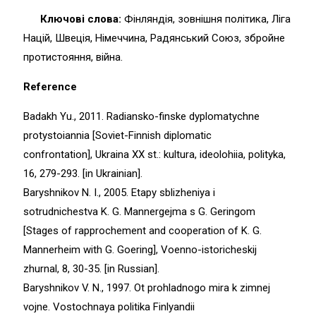
Ключові
слова:
Фінляндія, зовнішня політика, Ліга
Націй, Швеція, Німеччина, Радянський Союз, збройне
протистояння, війна.
Reference
Badakh Yu., 2011. Radiansko-finske dyplomatychne
protystoiannia [Soviet-Finnish diplomatic
confrontation], Ukraina XX st.: kultura, ideolohiia, polityka,
16, 279-293. [in Ukrainian].
Baryshnikov N. I., 2005. Etapy sblizheniya i
sotrudnichestva K. G. Mannergejma s G. Geringom
[Stages of rapprochement and cooperation of K. G.
Mannerheim with G. Goering], Voenno-istoricheskij
zhurnal, 8, 30-35. [in Russian].
Baryshnikov V. N., 1997. Ot prohladnogo mira k zimnej
vojne. Vostochnaya politika Finlyandii