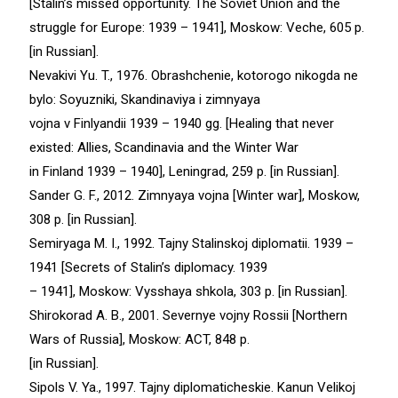
[Stalin’s missed opportunity. The Soviet Union and the
struggle for Europe: 1939 – 1941], Moskow: Veche, 605 p.
[in Russian].
Nevakivi Yu. T., 1976. Obrashchenie, kotorogo nikogda ne
bylo: Soyuzniki, Skandinaviya i zimnyaya
vojna v Finlyandii 1939 – 1940 gg. [Healing that never
existed: Allies, Scandinavia and the Winter War
in Finland 1939 – 1940], Leningrad, 259 p. [in Russian].
Sander G. F., 2012. Zimnyaya vojna [Winter war], Moskow,
308 p. [in Russian].
Semiryaga M. I., 1992. Tajny Stalinskoj diplomatii. 1939 –
1941 [Secrets of Stalin’s diplomacy. 1939
– 1941], Moskow: Vysshaya shkola, 303 p. [in Russian].
Shirokorad A. B., 2001. Severnye vojny Rossii [Northern
Wars of Russia], Moskow: ACT, 848 p.
[in Russian].
Sipols V. Ya., 1997. Tajny diplomaticheskie. Kanun Velikoj