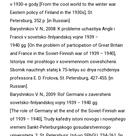
v 1930-e gody [From the cool world to the winter war.
Eastern policy of Finland in the 1930s], St.
Petersburg, 352 p. [in Russian].
Baryshnikov V. N., 2008. K probleme uchastiya Anglii i
Francii v sovetsko-finlyandskoj vojne 1939 –
1940 gg. [On the problem of participation of Great Britain
and France in the Soviet-Finnish war of 1939 – 1940],
Istoriya: mir proshlogo v sovremennom osveshchenii.
Sbornik nauchnyh statej k 75-letiyu so dnya rozhdeniya
professora E. D. Frolova, St. Petersburg, 427-455. [in
Russian].
Baryshnikov V. N., 2009. Rol’ Germanii v zavershenii
sovetsko-finlyandskoj vojny 1939 – 1940 gg.
[The role of Germany at the end of the Soviet-Finnish war
of 1939 – 1940], Trudy kafedry istorii novogo i novejshego
vremeni Sankt-Peterburgskogo gosudarstvennogo
universiteta, 2, St. Petersburg: Izd-vo SPbGU, 234-261. [in