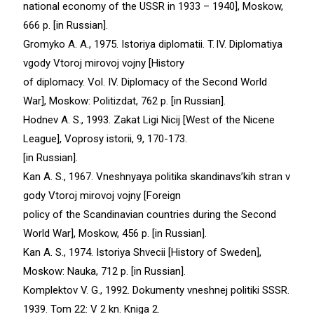
national economy of the USSR in 1933 – 1940], Moskow,
666 p. [in Russian].
Gromyko A. A., 1975. Istoriya diplomatii. T. IV. Diplomatiya
vgody Vtoroj mirovoj vojny [History
of diplomacy. Vol. IV. Diplomacy of the Second World
War], Moskow: Politizdat, 762 p. [in Russian].
Hodnev A. S., 1993. Zakat Ligi Nicij [West of the Nicene
League], Voprosy istorii, 9, 170-173.
[in Russian].
Kan A. S., 1967. Vneshnyaya politika skandinavs’kih stran v
gody Vtoroj mirovoj vojny [Foreign
policy of the Scandinavian countries during the Second
World War], Moskow, 456 p. [in Russian].
Kan A. S., 1974. Istoriya Shvecii [History of Sweden],
Moskow: Nauka, 712 p. [in Russian].
Komplektov V. G., 1992. Dokumenty vneshnej politiki SSSR.
1939. Tom 22: V 2 kn. Kniga 2.