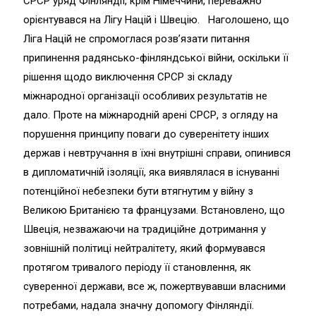
СРСР уряд Фінляндії, крім Німеччини, переважно
орієнтувався на Лігу Націй і Швецію. Наголошено, що
Ліга Націй не спромоглася розвʼязати питання
припинення радянсько-фінляндської війни, оскільки її
рішення щодо виключення СРСР зі складу
міжнародної організації особливих результатів не
дало. Проте на міжнародній арені СРСР, з огляду на
порушення принципу поваги до суверенітету інших
держав і невтручання в їхні внутрішні справи, опинився
в дипломатичній ізоляції, яка виявлялася в існуванні
потенційної небезпеки бути втягнутим у війну з
Великою Британією та французами. Встановлено, що
Швеція, незважаючи на традиційне дотримання у
зовнішній політиці нейтралітету, який формувався
протягом тривалого періоду її становлення, як
суверенної держави, все ж, пожертвувавши власними
потребами, надала значну допомогу Фінляндії.