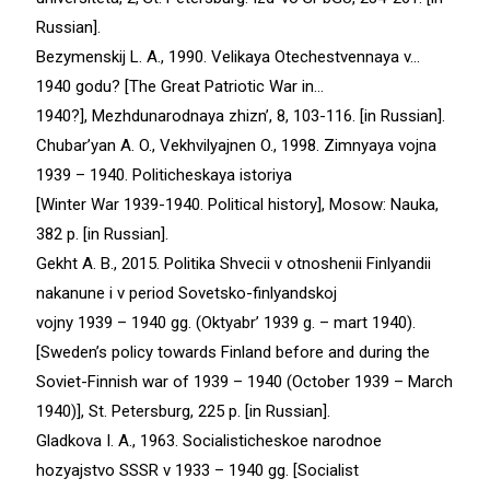
Russian].
Bezymenskij L. A., 1990. Velikaya Otechestvennaya v…
1940 godu? [The Great Patriotic War in…
1940?], Mezhdunarodnaya zhizn’, 8, 103-116. [in Russian].
Chubar’yan A. O., Vekhvilyajnen O., 1998. Zimnyaya vojna
1939 – 1940. Politicheskaya istoriya
[Winter War 1939-1940. Political history], Mosow: Nauka,
382 p. [in Russian].
Gekht A. B., 2015. Politika Shvecii v otnoshenii Finlyandii
nakanune i v period Sovetsko-finlyandskoj
vojny 1939 – 1940 gg. (Oktyabr’ 1939 g. – mart 1940).
[Sweden’s policy towards Finland before and during the
Soviet-Finnish war of 1939 – 1940 (October 1939 – March
1940)], St. Petersburg, 225 p. [in Russian].
Gladkova I. A., 1963. Socialisticheskoe narodnoe
hozyajstvo SSSR v 1933 – 1940 gg. [Socialist