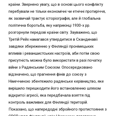
країни. Звернено увагу, що в основі цього конфлікту
перебували не тільки економічні чи етнічні протиріччя,
як зазвичай трактує історіографія, але й глобальна
політична боротьба, яку наприкінці 1930-х рр.
розгорнули передові країни світу. Зауважено, що
Третій Рейх намагався утвердитися в Скандинавії
завдяки збереженню у Фінляндії пронімецьких
впливів і реваншистських настроїв, аби потім свою
присутність можна було використати в разі початку
війни з Радянським Союзом. Опосередковано
відзначено, що прагнення фінів до союзу з
Німеччиною збентежило радянське керівництво, яке
вирішило перешкодити його встановленню шляхом
відкритої агресії, яка передбачала взяття під
контроль важливих для Фінляндії територій.
Показано, що напередодні збройного протистояння з