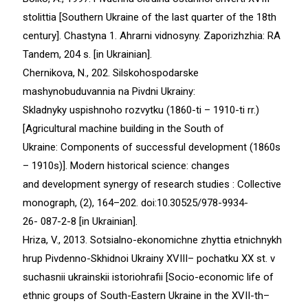
stolittia [Southern Ukraine of the last quarter of the 18th
century]. Chastyna 1. Ahrarni vidnosyny. Zaporizhzhia: RA
Tandem, 204 s. [in Ukrainian].
Chernikova, N., 202. Silskohospodarske
mashynobuduvannia na Pivdni Ukrainy:
Skladnyky uspishnoho rozvytku (1860-ti – 1910-ti rr.)
[Agricultural machine building in the South of
Ukraine: Components of successful development (1860s
– 1910s)]. Modern historical science: changes
and development synergy of research studies : Collective
monograph, (2), 164–202. doi:10.30525/978-9934-
26- 087-2-8 [in Ukrainian].
Hriza, V., 2013. Sotsialno-ekonomichne zhyttia etnichnykh
hrup Pivdenno-Skhidnoi Ukrainy XVIII– pochatku ХХ st. v
suchasnii ukrainskii istoriohrafii [Socio-economic life of
ethnic groups of South-Eastern Ukraine in the XVII-th–