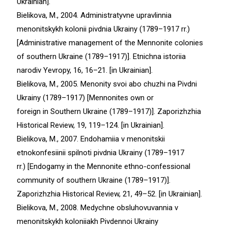
Ukrainian].
Bielikova, M., 2004. Administratyvne upravlinnia
menonitskykh kolonii pivdnia Ukrainy (1789–1917 rr.)
[Administrative management of the Mennonite colonies
of southern Ukraine (1789–1917)]. Etnichna istoriia
narodiv Yevropy, 16, 16–21. [in Ukrainian].
Bielikova, M., 2005. Menonity svoi abo chuzhi na Pivdni
Ukrainy (1789–1917) [Mennonites own or
foreign in Southern Ukraine (1789–1917)]. Zaporizhzhia
Historical Review, 19, 119–124. [in Ukrainian].
Bielikova, M., 2007. Endohamiia v menonitskii
etnokonfesiinii spilnoti pivdnia Ukrainy (1789–1917
rr.) [Endogamy in the Mennonite ethno-confessional
community of southern Ukraine (1789–1917)].
Zaporizhzhia Historical Review, 21, 49–52. [in Ukrainian].
Bielikova, M., 2008. Medychne obsluhovuvannia v
menonitskykh koloniiakh Pivdennoi Ukrainy