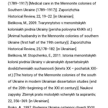
(1789–1917) [Medical care in the Mennonite colonies of
Southern Ukraine (1789–1917)]. Zaporizhzhia
Historical Review, 22, 19–22. [in Ukrainian].
Bielikova, M., 2009. Tvarynnytstvo v menonitskykh
koloniiakh pivdnia Ukrainy (persha polovyna KhIKh st.)
[Animal husbandry in the Mennonite colonies of southern
Ukraine (first half of the 19th century)]. Zaporizhzhia
Historical Review, 25,178–182. [in Ukrainian].
Bielikova, M. Stopchenko, E., 2011. Istoriia menonitskykh
kolonii pivdnia Ukrainy v ukrainskykh dysertatsiinykh
doslidzhenniakh suchasnosti (kinets XX – pochatok XXI-
st.) [The history of the Mennonite colonies of the south
of Ukraine in modern Ukrainian dissertation studies (end
of the 20th–beginning of the ХХІ st century)]. Naukovi
zapysky. Zbirnyk prats molodykh vchenykh ta aspirantiv,
22, 356–369. [in Ukrainian].
Boiko, A., 1997. Pivdenna Ukraina ostannoi chverti XVIII