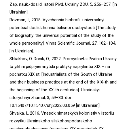
Zap. nauk.-doslid. istorii Pivd. Ukrainy ZDU, 5, 256–257. [in
Ukrainian].
Rozman, I., 2018. Vyvchennia biohrafii: universalnyi
potentsial doslidzhennia tsilisnoi osobystosti [The study
of biography: the universal potential of the study of the
whole personality]. Vinns Scientific Journal, 27, 102–104.
[in Ukrainian].
Shliakhov, O. Donik, O., 2022. Promyslovtsi Pivdnia Ukrainy
ta yikhni pidpryiemnytski praktyky naprykintsi XIX – na
pochatku XIX st. [Industrialists of the South of Ukraine
and their business practices at the end of the ХІХ-th and
the beginning of the ХХ-th centuries]. Ukrainskyi
istorychnyi zhurnal, 3, 59–80. doi:
10.15407/10.15407/uhj2022.03.059 [in Ukrainian].
Shvaika, I., 2016. Vnesok nimetskykh kolonistiv v istoriiu
rozvytku Ukrainskoho silskohospodarskoho
mashynobuduvannia (seredyna XIX –pochatok XX