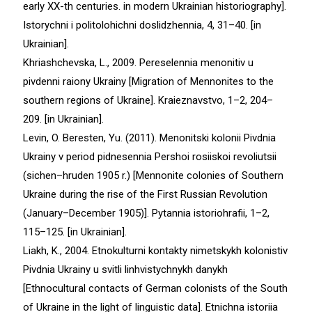
early XX-th centuries. in modern Ukrainian historiography].
Istorychni i politolohichni doslidzhennia, 4, 31–40. [in
Ukrainian].
Khriashchevska, L., 2009. Pereselennia menonitiv u
pivdenni raiony Ukrainy [Migration of Mennonites to the
southern regions of Ukraine]. Kraieznavstvo, 1–2, 204–
209. [in Ukrainian].
Levin, O. Beresten, Yu. (2011). Menonitski kolonii Pivdnia
Ukrainy v period pidnesennia Pershoi rosiiskoi revoliutsii
(sichen–hruden 1905 r.) [Mennonite colonies of Southern
Ukraine during the rise of the First Russian Revolution
(January–December 1905)]. Pytannia istoriohrafii, 1–2,
115–125. [in Ukrainian].
Liakh, K., 2004. Etnokulturni kontakty nimetskykh kolonistiv
Pivdnia Ukrainy u svitli linhvistychnykh danykh
[Ethnocultural contacts of German colonists of the South
of Ukraine in the light of linguistic data]. Etnichna istoriia