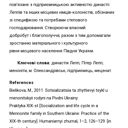
пов’язане з підприємницькою активністю династії
Леппів та інших місцевих німців-колоністів, обізнаних
зі специфікою та потребами степового
господарювання. Створюючи власний
добробут і благополуччя, разом з тим допомагали
зростанню матеріального і культурного
рівня місцевого населення Півдня України.
Ключові слова:
династія Лепп, Пітер Лепп,
меноніти, м. Олександрівськ, підприємець, меценат.
References
Bielikova, M., 2011. Sotsializatsiia ta zhyttievyi tsykl u
menonitskyii rodyni na Pivdni Ukrainy:
Praktyka XIX-st [Socialization and life cycle in a
Mennonite family in Southern Ukraine: Practice of the
ХІХ-th century]. Humaniarnyi zhurnal, 1–2, 126–129. [in