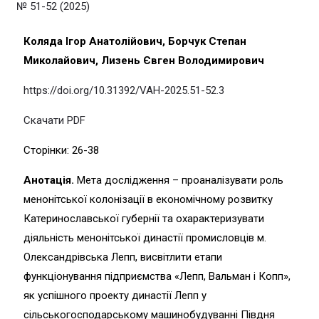
№ 51-52 (2025)
Коляда Ігор Анатолійович, Борчук Степан
Миколайович, Лизень Євген Володимирович
https://doi.org/10.31392/VAH-2025.51-52.3
Скачати PDF
Сторінки: 26-38
Анотація.
Мета дослідження – проаналізувати роль
менонітської колонізації в економічному розвитку
Катеринославської губернії та охарактеризувати
діяльність менонітської династії промисловців м.
Олександрівська Лепп, висвітлити етапи
функціонування підприємства «Лепп, Вальман і Копп»,
як успішного проекту династії Лепп у
сільськогосподарському машинобудуванні Півдня