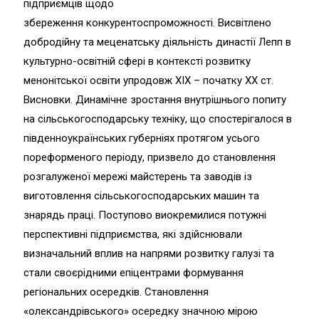
підприємців щодо
збереження конкурентоспроможності. Висвітлено
добродійну та меценатську діяльність династії Лепп в
культурно-освітній сфері в контексті розвитку
менонітської освіти упродовж ХІХ – початку ХХ ст.
Висновки. Динамічне зростання внутрішнього попиту
на сільськогосподарську техніку, що спостерігалося в
південноукраїнських губерніях протягом усього
пореформеного періоду, призвело до становлення
розгалуженої мережі майстерень та заводів із
виготовлення сільськогосподарських машин та
знарядь праці. Поступово виокремилися потужні
перспективні підприємства, які здійснювали
визначальний вплив на напрями розвитку галузі та
стали своєрідними епіцентрами формування
регіональних осередків. Становлення
«олександрівського» осередку значною мірою