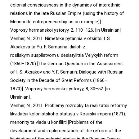
colonial consciousness in the dynamics of interethnic
relations in the late Russian Empire (using the history of
Mennonite entrepreneurship as an example)].
Voprosy hermanskoi ystoryy, 2, 110–126. [in Ukrainian].
Venher, N., 2011. Nimetske pytannia v otsintsi I. S.
Aksakova ta Yu. F. Samarina: dialoh z
rosiiskym suspilstvom u desiatylittia Velykykh reform
(1860–1870) [The German Question in the Assessment
of I. S. Aksakov and Y. F. Samarin: Dialogue with Russian
Society in the Decade of Great Reforms (1860–
1870)]. Voprosу hermanskoi ystoryy, 8, 30–52. [in
Ukrainian].
Venher, N., 2011. Problemy rozrobky ta realizatsii reformy
likvidatsii kolonistskoho statusu v Rosiiskii imperii (1871):
menonity ta vlada u konflikti [Problems of the
development and implementation of the reform of the