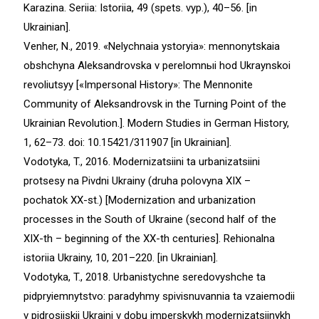
Karazina. Seriia: Istoriia, 49 (spets. vyp.), 40–56. [in
Ukrainian].
Venher, N., 2019. «Nelychnaia ystoryia»: mennonytskaia
obshchyna Aleksandrovska v perelomnыi hod Ukraynskoi
revoliutsyy [«Impersonal History»: The Mennonite
Community of Aleksandrovsk in the Turning Point of the
Ukrainian Revolution.]. Modern Studies in German History,
1, 62–73. doi: 10.15421/311907 [in Ukrainian].
Vodotyka, T., 2016. Modernizatsiini ta urbanizatsiini
protsesy na Pivdni Ukrainy (druha polovyna ХІХ –
pochatok ХХ-st.) [Modernization and urbanization
processes in the South of Ukraine (second half of the
ХІХ-th – beginning of the ХХ-th centuries]. Rehionalna
istoriia Ukrainy, 10, 201–220. [in Ukrainian].
Vodotyka, T., 2018. Urbanistychne seredovyshche ta
pidpryiemnytstvo: paradyhmy spivisnuvannia ta vzaiemodii
v pidrosiiskii Ukraini v dobu imperskykh modernizatsiinykh