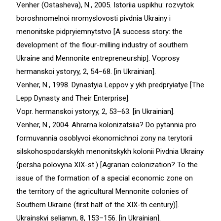
Venher (Ostasheva), N., 2005. Istoriia uspikhu: rozvytok
boroshnomelnoi nromyslovosti pivdnia Ukrainy i
menonitske pidpryiemnytstvo [A success story: the
development of the flour-milling industry of southern
Ukraine and Mennonite entrepreneurship]. Voprosy
hermanskoi ystoryy, 2, 54–68. [in Ukrainian].
Venher, N., 1998. Dynastyia Leppov y ykh predpryiatye [The
Lepp Dynasty and Their Enterprise].
Vopr. hermanskoi ystoryy, 2, 53–63. [in Ukrainian].
Venher, N., 2004. Ahrarna kolonizatsiia? Do pytannia pro
formuvannia osoblyvoi ekonomichnoi zony na terytorii
silskohospodarskykh menonitskykh kolonii Pivdnia Ukrainy
(persha polovyna XIX-st.) [Agrarian colonization? To the
issue of the formation of a special economic zone on
the territory of the agricultural Mennonite colonies of
Southern Ukraine (first half of the ХІХ-th century)].
Ukrainskyi selianyn, 8, 153–156. [in Ukrainian].