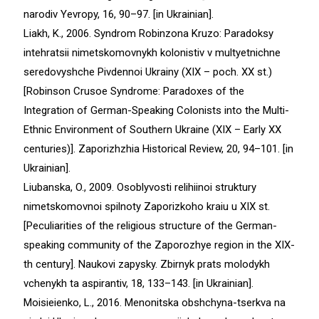
narodiv Yevropy, 16, 90–97. [in Ukrainian].
Liakh, K., 2006. Syndrom Robinzona Kruzo: Paradoksy
intehratsii nimetskomovnykh kolonistiv v multyetnichne
seredovyshche Pivdennoi Ukrainy (XIX – poch. XX st.)
[Robinson Crusoe Syndrome: Paradoxes of the
Integration of German-Speaking Colonists into the Multi-
Ethnic Environment of Southern Ukraine (XIX – Early XX
сenturies)]. Zaporizhzhia Historical Review, 20, 94–101. [in
Ukrainian].
Liubanska, O., 2009. Osoblyvosti relihiinoi struktury
nimetskomovnoi spilnoty Zaporizkoho kraiu u XIX st.
[Peculiarities of the religious structure of the German-
speaking community of the Zaporozhye region in the ХІХ-
th century]. Naukovi zapysky. Zbirnyk prats molodykh
vchenykh ta aspirantiv, 18, 133–143. [in Ukrainian].
Moisieienko, L., 2016. Menonitska obshchyna-tserkva na