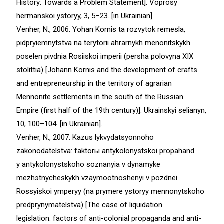
History: Towards a Problem Statement]. Voprosу
hermanskoi ystoryy, 3, 5–23. [in Ukrainian].
Venher, N., 2006. Yohan Kornis ta rozvytok remesla,
pidpryiemnytstva na terytorii ahrarnykh menonitskykh
poselen pivdnia Rosiiskoi imperii (persha polovyna XIX
stolittia) [Johann Kornis and the development of crafts
and entrepreneurship in the territory of agrarian
Mennonite settlements in the south of the Russian
Empire (first half of the 19th century)]. Ukrainskyi selianyn,
10, 100–104. [in Ukrainian].
Venher, N., 2007. Kazus lykvydatsyonnoho
zakonodatelstva: faktorы antykolonystskoi propahand
y antykolonystskoho soznanyia v dynamyke
mezhэtnycheskykh vzaymootnoshenyi v pozdnei
Rossyiskoi ymperyy (na prymere ystoryy mennonytskoho
predprynymatelstva) [Тhe case of liquidation
legislation: factors of anti-colonial propaganda and anti-