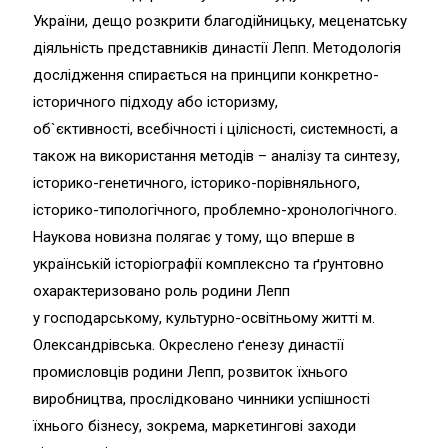
України, дещо розкрити благодійницьку, меценатську
діяльність представників династії Лепп. Методологія
дослідження спирається на принципи конкретно-
історичного підходу або історизму,
об`єктивності, всебічності і цілісності, системності, а
також на використання методів – аналізу та синтезу,
історико-генетичного, історико-порівняльного,
історико-типологічного, проблемно-хронологічного.
Наукова новизна полягає у тому, що вперше в
українській історіографії комплексно та ґрунтовно
охарактеризовано роль родини Лепп
у господарському, культурно-освітньому житті м.
Олександрівська. Окреслено ґенезу династії
промисловців родини Лепп, розвиток їхнього
виробництва, прослідковано чинники успішності
їхнього бізнесу, зокрема, маркетингові заходи