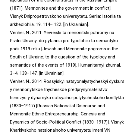
liquidation of the colonial status in the Russian Empire
(1871): Mennonites and the government in conflict].
Visnyk Dnipropetrovskoho universytetu. Seriia: Istoriia ta
arkheolohiia, 19, 114– 122. [in Ukrainian].
Venher, N., 2011. Yevreiski ta menonitski pohromy na
Pivdni Ukrainy: do pytannia pro typolohiiu ta semantyku
podii 1919 roku [Jewish and Mennonite pogroms in the
South of Ukraine: to the question of the typology and
semantics of the events of 1919]. Humanitarnyi zhurnal,
3–4, 138–147. [in Ukrainian].
Venher, N., 2014. Rossyiskyi natsyonalystycheskyi dyskurs
y mennonytskoe tnycheskoe predprynymatelstvo:
henezys y dynamyka sotsyalno-polytycheskoho konflykta
(1830–1917) [Russian Nationalist Discourse and
Mennonite Ethnic Entrepreneurship: Genesis and
Dynamics of Socio-Political Conflict (1830–1917)]. Visnyk
Kharkivskoho natsionalnoho universytetu imeni VN