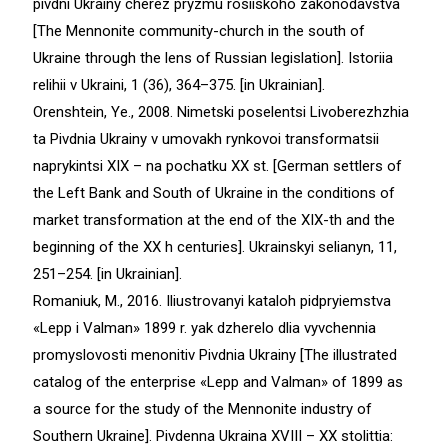
pivdni Ukrainy cherez pryzmu rosiiskoho zakonodavstva
[The Mennonite community-church in the south of
Ukraine through the lens of Russian legislation]. Istoriia
relihii v Ukraini, 1 (36), 364–375. [in Ukrainian].
Orenshtein, Ye., 2008. Nimetski poselentsi Livoberezhzhia
ta Pivdnia Ukrainy v umovakh rynkovoi transformatsii
naprykintsi ХIХ – na pochatku XX st. [German settlers of
the Left Bank and South of Ukraine in the conditions of
market transformation at the end of the ХІХ-th and the
beginning of the ХХ h centuries]. Ukrainskyi selianyn, 11,
251–254. [in Ukrainian].
Romaniuk, M., 2016. Iliustrovanyi kataloh pidpryiemstva
«Lepp i Valman» 1899 r. yak dzherelo dlia vyvchennia
promyslovosti menonitiv Pivdnia Ukrainy [The illustrated
catalog of the enterprise «Lepp and Valman» of 1899 as
a source for the study of the Mennonite industry of
Southern Ukraine]. Pivdenna Ukraina XVIII – XX stolittia: