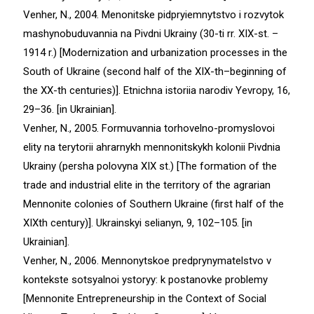
Venher, N., 2004. Menonitske pidpryiemnytstvo i rozvytok
mashynobuduvannia na Pivdni Ukrainy (30-ti rr. XIX-st. –
1914 r.) [Modernization and urbanization processes in the
South of Ukraine (second half of the ХІХ-th–beginning of
the ХХ-th centuries)]. Etnichna istoriia narodiv Yevropy, 16,
29–36. [in Ukrainian].
Venher, N., 2005. Formuvannia torhovelno-promyslovoi
elity na terytorii ahrarnykh mennonitskykh kolonii Pivdnia
Ukrainy (persha polovyna XIX st.) [The formation of the
trade and industrial elite in the territory of the agrarian
Mennonite colonies of Southern Ukraine (first half of the
ХІХth century)]. Ukrainskyi selianyn, 9, 102–105. [in
Ukrainian].
Venher, N., 2006. Mennonytskoe predprynymatelstvo v
kontekste sotsyalnoi ystoryy: k postanovke problemу
[Mennonite Entrepreneurship in the Context of Social