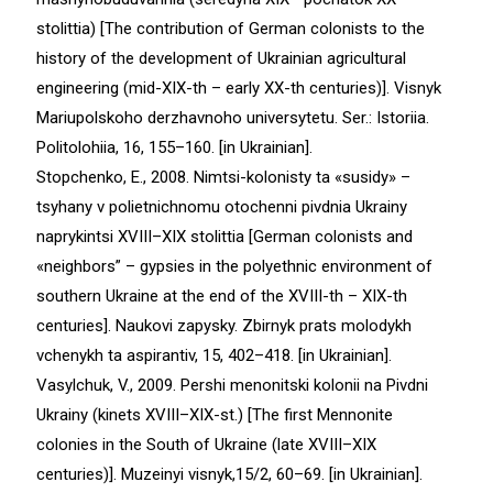
stolittia) [The contribution of German colonists to the
history of the development of Ukrainian agricultural
engineering (mid-ХІХ-th – early ХХ-th centuries)]. Visnyk
Mariupolskoho derzhavnoho universytetu. Ser.: Istoriia.
Politolohiia, 16, 155–160. [in Ukrainian].
Stopchenko, E., 2008. Nimtsi-kolonisty ta «susidy» –
tsyhany v polietnichnomu otochenni pivdnia Ukrainy
naprykintsi XVIII–XIX stolittia [German colonists and
«neighbors” – gypsies in the polyethnic environment of
southern Ukraine at the end of the XVІІІ-th – ХІХ-th
centuries]. Naukovi zapysky. Zbirnyk prats molodykh
vchenykh ta aspirantiv, 15, 402–418. [in Ukrainian].
Vasylchuk, V., 2009. Pershi menonitski kolonii na Pivdni
Ukrainy (kinets XVIII–XIX-st.) [The first Mennonite
colonies in the South of Ukraine (late XVIII–XIX
centuries)]. Muzeinyi visnyk,15/2, 60–69. [in Ukrainian].