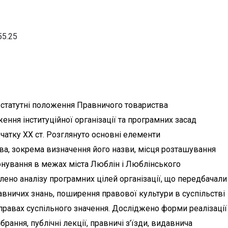
55.25
о статутні положення Правничого товариства
ення інституційної організації та програмних засад
очатку ХХ ст. Розглянуто основні елементи
тва, зокрема визначення його назви, місця розташування
онування в межах міста Люблін і Люблінського
лено аналізу програмних цілей організації, що передбачали
вничих знань, поширення правової культури в суспільстві
правах суспільного значення. Досліджено форми реалізації
брання, публічні лекції, правничі з’їзди, видавнича