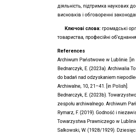
діяльність, підтримка наукових до
висновків і обговоренні законодав
Ключові слова:
громадські орг
товариства, професійні об’єднання 
References
Archiwum Państwowe w Lublinie. [in 
Bednarczyk, E. (2023a). Archiwalia 
do badań nad odzyskaniem niepodległ
Archiwalne, 10, 21–41. [in Polish].
Bednarczyk, E. (2023b). Towarzystwo
zespołu archiwalnego. Archiwum Pańs
Rymarz, F. (2019). Godność i niezawi
Towarzystwa Prawniczego w Lublinie,
Salkowski, W. (1928/1929). Dziesięc