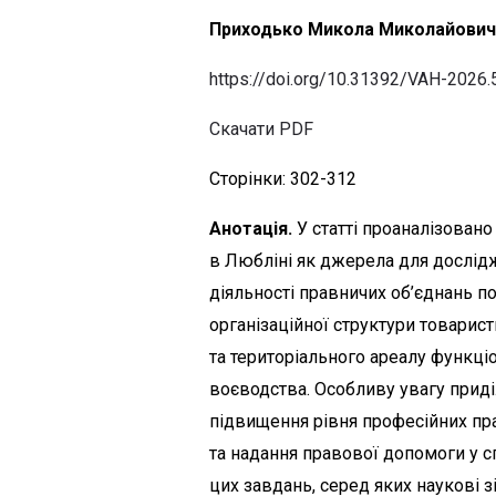
Приходько Микола Миколайович
https://doi.org/10.31392/VAH-2026.
Скачати PDF
Сторінки: 302-312
Анотація.
У статті проаналізован
в Любліні як джерела для дослідж
діяльності правничих об’єднань п
організаційної структури товарис
та територіального ареалу функці
воєводства. Особливу увагу приді
підвищення рівня професійних пра
та надання правової допомоги у с
цих завдань, серед яких наукові зі