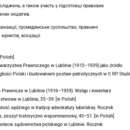
сліджень, а також участь у підготовці правових
чих ініціатив.
анізації, громадянське суспільство, правничі
юристів, асоціації.
Polish].
Towarzystwa Prawniczego w Lublinie (1915–1939) jako źródło
ości Polski i budowaniem postaw patriotycznych w II RP. Studi
 Prawnicze w Lublinie (1916–1939). Wstęp i inwentarz
twowe w Lublinie, 35–39. [in Polish].
słość sędziego w tradycji adwokatury lubelskiej. Rocznik
 zeszyt historyczno wspomnieniowy, 45–51. [in Polish].
iolecie sądownictwa polskiego w Lublinie. Rocznik