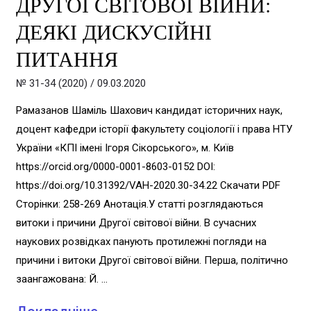
ДРУГОЇ СВІТОВОЇ ВІЙНИ:
США
ДЕЯКІ ДИСКУСІЙНІ
НА
ПИТАННЯ
ГУМАНІТАРНІ
№ 31-34 (2020)
/
09.03.2020
ПРОЦЕСИ
Рамазанов Шаміль Шахович кандидат історичних наук,
У
доцент кафедри історії факультету соціології і права НТУ
ЄВРОПІ
України «КПІ імені Ігоря Сікорського», м. Київ
https://orcid.org/0000-0001-8603-0152 DOI:
20-
https://doi.org/10.31392/VAH-2020.30-34.22 Скачати PDF
Х
Сторінки: 258-269 Анотація.У статті розглядаються
витоки і причини Другої світової війни. В сучасних
РР.
наукових розвідках панують протилежні погляди на
ХХ
причини і витоки Другої світової війни. Перша, політично
СТ.
заангажована: Й. …