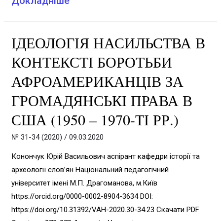
ВИТОКИ
Докладніше
І
ПРИЧИНИ
ІДЕОЛОГІЯ НАСИЛЬСТВА В
ДРУГОЇ
КОНТЕКСТІ БОРОТЬБИ
СВІТОВОЇ
АФРОАМЕРИКАНЦІВ ЗА
ВІЙНИ:
ГРОМАДЯНСЬКІ ПРАВА В
ДЕЯКІ
США (1950 – 1970-ТІ РР.)
ДИСКУСІЙНІ
№ 31-34 (2020)
/
09.03.2020
ПИТАННЯ
Конончук Юрій Васильович аспірант кафедри історії та
археології словʼян Національний педагогічний
університет імені М.П. Драгоманова, м.Київ
https://orcid.org/0000-0002-8904-3634 DOI:
https://doi.org/10.31392/VAH-2020.30-34.23 Скачати PDF